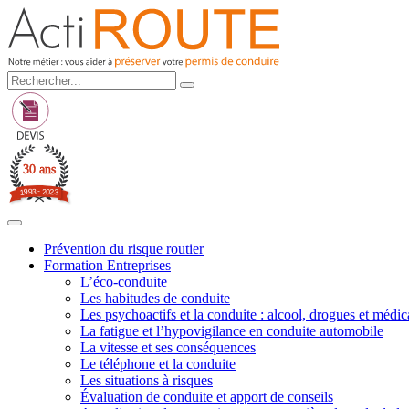
30 ans
3
-
2
9
0
9
2
1
3
Prévention du risque routier
Formation Entreprises
L’éco-conduite
Les habitudes de conduite
Les psychoactifs et la conduite : alcool, drogues et médi
La fatigue et l’hypovigilance en conduite automobile
La vitesse et ses conséquences
Le téléphone et la conduite
Les situations à risques
Évaluation de conduite et apport de conseils