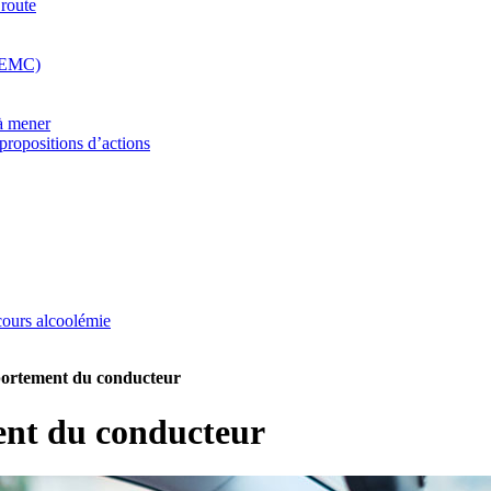
 route
(REMC)
 à mener
propositions d’actions
rcours alcoolémie
rtement du conducteur
ent du conducteur