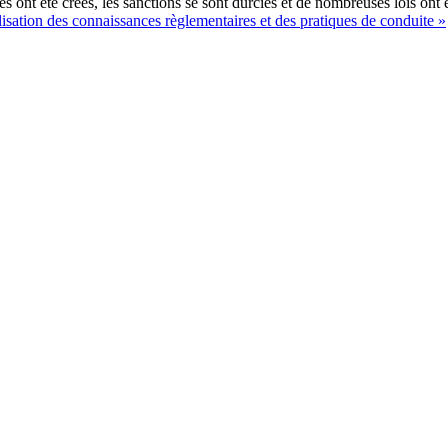
 ont été crées, les sanctions se sont durcies et de nombreuses lois ont 
isation des connaissances règlementaires et des pratiques de conduite »