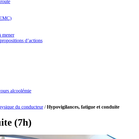
 route
(REMC)
 à mener
propositions d’actions
rcours alcoolémie
hysique du conducteur
/
Hypovigilances, fatigue et conduite
ite (7h)