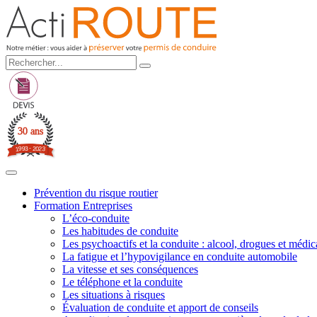
30 ans
3
-
2
9
0
9
2
1
3
Prévention du risque routier
Formation Entreprises
L’éco-conduite
Les habitudes de conduite
Les psychoactifs et la conduite : alcool, drogues et médi
La fatigue et l’hypovigilance en conduite automobile
La vitesse et ses conséquences
Le téléphone et la conduite
Les situations à risques
Évaluation de conduite et apport de conseils